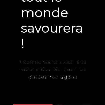
monde
savourera
!
Nous servons aussi des
mets préparés pour les
personnes agées